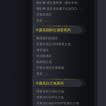
喇叭狮·西拉葡萄酒（餐饮专供）
喇叭狮·盖亚克珍藏干红(AOC)......
苏黎亚酒庄
更多 .......
卡聂高国际红酒荟系列
枫裴德列级酒庄
罗赛尔酒庄2002尊贵之选
康帝酒庄
郎克鲁酒庄
枫裴德之花
罗赛尔酒庄红葡萄酒
更多 .......
卡聂高白兰地系列
塔希克布兰诗白兰地
塔希克VSOP白兰地
塔希克白福尔VSOP经典白兰地