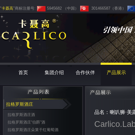
"
卡聂高
"商标注册号:
5945682 （中国）
301466587（香港）
首页
集团介绍
合作伙伴
产品展示
拉格罗斯酒庄
品名：喇叭狮·美
拉格罗斯酒庄酒
Carlico.Lab
拉格罗斯酒庄“伯爵”酒
拉格罗斯酒庄朵莱干红葡萄酒