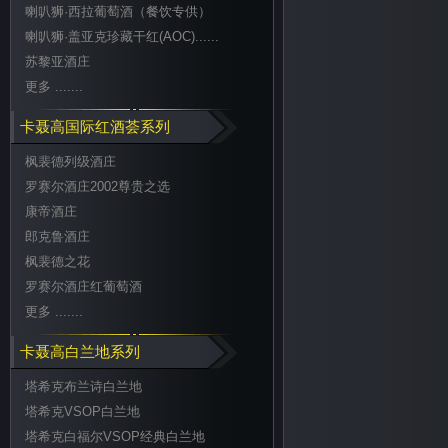
喇叭狮·西拉葡萄酒（餐饮专供）
喇叭狮·盖亚克珍藏干红(AOC)......
苏黎亚酒庄
更多 .......
卡聂高国际红酒荟系列
枫裴德列级酒庄
罗赛尔酒庄2002尊贵之选
康帝酒庄
郎克鲁酒庄
枫裴德之花
罗赛尔酒庄红葡萄酒
更多 .......
卡聂高白兰地系列
塔希克布兰诗白兰地
塔希克VSOP白兰地
塔希克白福尔VSOP经典白兰地