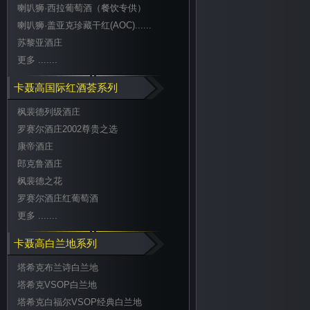
喇叭狮·西拉葡萄酒（餐饮专供）
喇叭狮·盖亚克珍藏干红(AOC)......
苏黎亚酒庄
更多 .......
卡聂高国际红酒荟系列
枫裴德列级酒庄
罗赛尔酒庄2002尊贵之选
康帝酒庄
郎克鲁酒庄
枫裴德之花
罗赛尔酒庄红葡萄酒
更多 .......
卡聂高白兰地系列
塔希克布兰诗白兰地
塔希克VSOP白兰地
塔希克白福尔VSOP经典白兰地